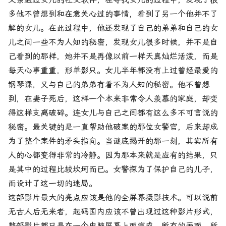
多他不曾想到和在意关心过的事情，看到了另一个他并不了
解的女儿。在此过程中，他还发现了自己的弟弟和自己的女
儿之间一些不为人知的秘密，发现女儿很多时候，并不是自
己看到的那样，她并不是再像以前一样天真灿烂活泼，而是
每天心事重重，形单影只。女儿半年都没有上过曾经最爱的
钢琴课，又与自己的弟弟有着不为人知的秘密。他不曾想
到，在妻子死后，这样一个本来非常令人羡慕的家庭，却变
得这样支离破碎。连女儿与自己之间都有这么多不可言说的
秘密。最关键的是一直帮助他破案的那位女警官，后来却成
为了整个案件的矛头指向。当谜底揭开的那一刻，其实所有
人的心都变得非常的冷静。因为那本来就是应有的结果，只
是其中的过程比较坎坷而已。女警探为了保护自己的儿子，
而设计了这一切的迷局。
这部影片最大的亮点应该是他的全屏幕摄影技术。可以说前
无古人后无来者，起码国内应该不曾出现过这种影片形式，
整部影片都只是在一个电脑屏幕上面完成，所有的画面，所