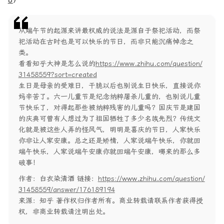
从端午节的起源来讲最权威的说法是源自于祭祀活动，而祭
祀活动在古时也是可以快乐的节日，而非只能沉痛悼念之
类。
看看知乎大神是怎么说的
https://www.zhihu.com/question/
31458559?sort=created
生日是母亲的受难日，干脆以后也别说生日快乐，直接说你
妈辛苦了。六一儿童节是纪念纳粹屠杀儿童的，也别说儿童
节快乐了，对得起那些被纳粹残害的儿童吗？国庆节是建国
的庆典可曾有人想过为了祖国牺牲了多少名族先烈？传统文
化就是被这些人弄的怪风气，明明是喜庆的节日，人家快乐
你非让人家安康。总之还是矫情，人家说端午快乐，你就回
端午快乐，人家说端午安康你就回端午安康，哪来的那么多
破事！
作者：白衣染清酒 链接：
https://www.zhihu.com/question/
31458559/answer/176189194
来源：知乎 著作权归作者所有。商业转载请联系作者获得授
权，非商业转载请注明出处。