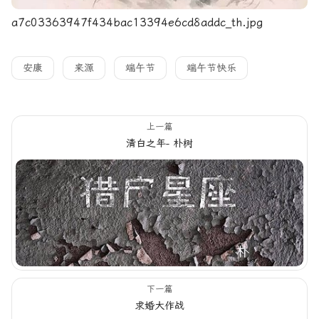
a7c03363947f434bac13394e6cd8addc_th.jpg
安康
来源
端午节
端午节快乐
上一篇
清白之年- 朴树
下一篇
求婚大作战