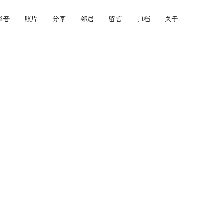
影音
照片
分享
邻居
留言
归档
关于