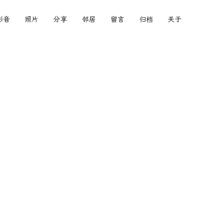
影音
照片
分享
邻居
留言
归档
关于