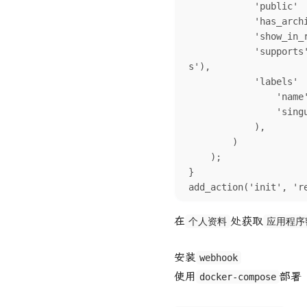
            'public'       => true,

            'has_archive'  => true,

            'show_in_rest' => true,  // 确保这个参数设置为 true

            'supports'     => array('title', 'editor', 'author', 'thumbnail', 'excerpt', 'comment
s'),

            'labels'       => array(

                'name'          => __('Moments'),

                'singular_name' => __('Moment'),

            ),

        )

    );

}

add_action('init', 'r
在
处获取
个人资料
应用程序
安装
webhook
使用
部署
docker-compose