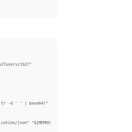
27users/1%27"

tr -d ' ' | base64)"

ication/json" "${MEMOS