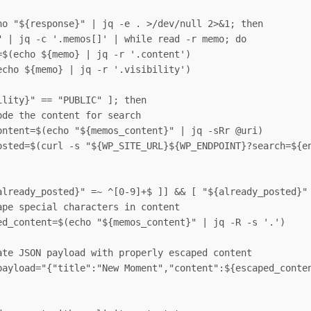
ho "${response}" | jq -e . >/dev/null 2>&1; then
