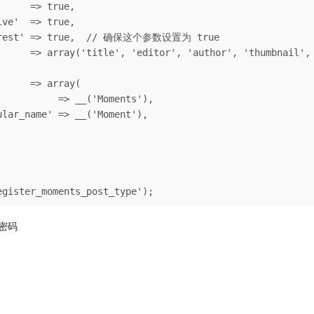
egister_moments_post_type');
密码