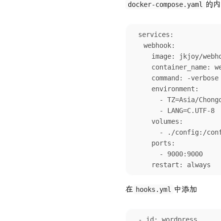
的内
docker-compose.yaml
services:

  webhook:

    image: jkjoy/webhook

    container_name: webhook

    command: -verbose -hooks=hooks.yml -hotreload

    environment:

      - TZ=Asia/Chongqing #中国时区

      - LANG=C.UTF-8  #中文支持

    volumes:

      - ./config:/config

    ports:

      - 9000:9000

    restart: always
在
中添加
hooks.yml
- id: wordpress
