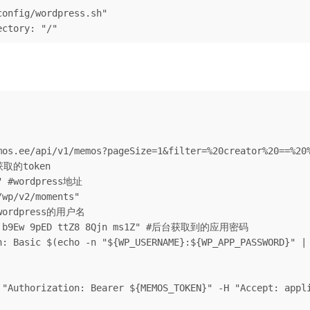
rectory: "/"
mos.ee/api/v1/memos?pageSize=1&filter=%20creator%20==%20%
获取的token

" #wordpress地址

wp/v2/moments"

#wordpress的用户名

c5 b9Ew 9pED ttZ8 8Qjn ms1Z" #后台获取到的应用密码

n: Basic $(echo -n "${WP_USERNAME}:${WP_APP_PASSWORD}" | 
 "Authorization: Bearer ${MEMOS_TOKEN}" -H "Accept: appl