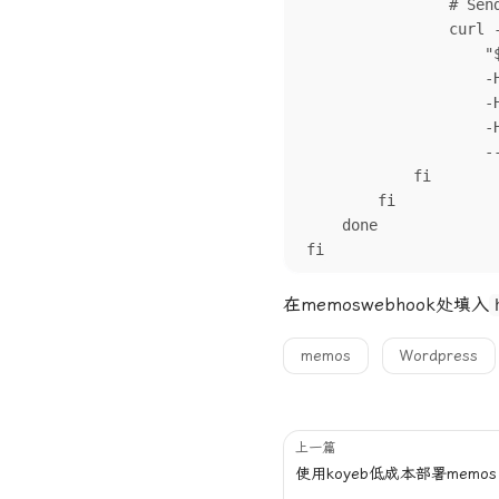
                # Send request with explicit content type

                curl -X POST 

                    "${WP_SITE_URL}${WP_ENDPOINT}" 

                    -H "${WP_AUTH}" 

                    -H "Content-Type: application/json; charset=UTF-8" 

                    -H "Accept: application/json" 

                    --data-binary "${json_payload}"

            fi

        fi

    done

fi
在memoswebhook处填入
memos
Wordpress
上一篇
使用koyeb低成本部署memos