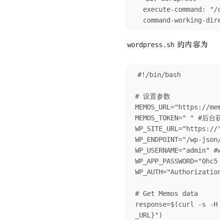
  execute-command: "/config/wordpress.sh"

  command-working-di
的内容为
wordpress.sh
#!/bin/bash

# 设置参数

MEMOS_URL="https://me
MEMOS_TOKEN=" " #后台
WP_SITE_URL="https://
WP_ENDPOINT="/wp-json/
WP_USERNAME="admin" 
WP_APP_PASSWORD="0h
WP_AUTH="Authorizatio
# Get Memos data

response=$(curl -s -H
_URL}")
