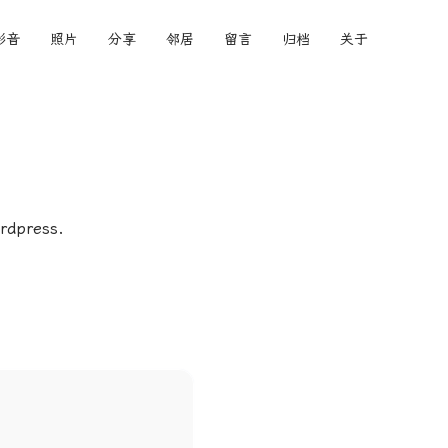
影音
照片
分享
邻居
留言
归档
关于
press.