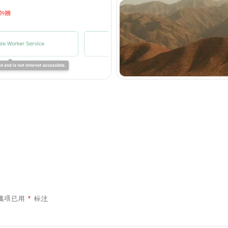
填项已用
*
标注