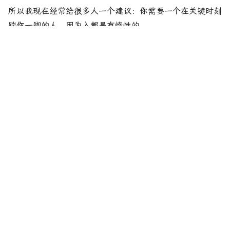
所以我现在经常给很多人一个建议：你需要一个在关键时刻
踹你一脚的人，因为入都是有惰性的。
方法3-鼓励带来的成就感：
在圈外，我们曾经做过一个对比，早期的产品是没有服务
的，没有班主任、没有督学也没有助教，那时候的完课率只
有百分之十几。后来我们先尝试了给学员分班级、配备班主
任，主要就是根据学员的学习情况鼓励他们，那时候还没有
助教、学习游戏，但是完课率直接提升到了百分之五十多，
这就是鼓励的作用。
当然，其他还有很多情感很有用，比如对未来的期待感，如
果你是想从传统行业到互联网行业，想通过学习来实现，那
么有一个已经成功转型、而且实现了2倍涨薪的人来告诉
你，他是通过学习来实现的，然后给了你他的3个月学习计
划，你是不是很有信心学习呢？